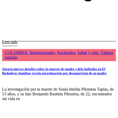
Leer más
COLOMBIA
,
Internacionales
,
Nacionales
,
Salud y vida
,
Últimas
noticias
Surgen nuevos detalles sobre la muerte de madre e hijo hallados en El
Rodadero: familiar revela investigación por desaparición de su madre
La investigación por la muerte de Sonia Imelda Pilonieta Tapias, de
53 años, y su hijo Benjamín Bautista Pilonieta, de 22, encontrados
sin vida en