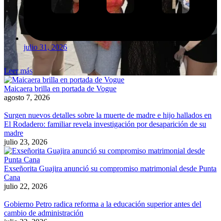
julio 31, 2026
Leer más
Maicaera brilla en portada de Vogue
agosto 7, 2026
Surgen nuevos detalles sobre la muerte de madre e hijo hallados en
El Rodadero: familiar revela investigación por desaparición de su
madre
julio 23, 2026
Exseñorita Guajira anunció su compromiso matrimonial desde Punta
Cana
julio 22, 2026
Gobierno Petro radica reforma a la educación superior antes del
cambio de administración