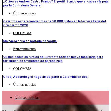
¿Quién es Andrés Castro Franco? El perfil técnico que encabeza la puja
por la Contraloría General
Últimas noticias
Girardota espera vender más de 50.000 platos en la tercera Feria del
Chicharrón 2026
COLOMBIA
Maicaera brilla en portada de Vogue
Entretenimiento
Quince escuelas rurales de Girardota reciben nuevo mobiliario para
fortalecer los ambientes de aprendizaje
COLOMBIA
Uribe, Abelardo y el negocio de partir a Colombia en dos
Últimas noticias
Últimas noticias