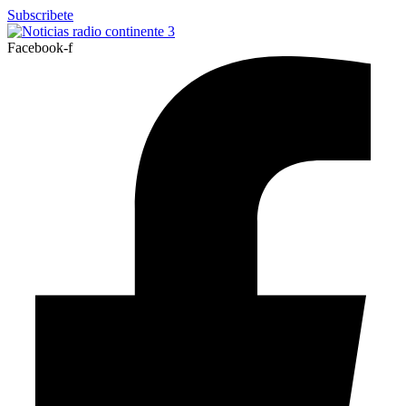
Ir
Subscribete
al
contenido
Facebook-f