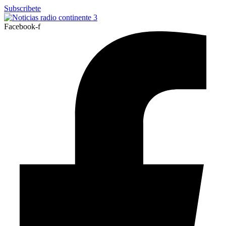
Ir
Subscribete
al
contenido
Facebook-f