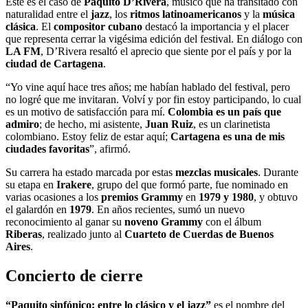
Este es el caso de
Paquito D’Rivera
, músico que ha transitado con
naturalidad entre el
jazz
, los
ritmos latinoamericanos
y la
música
clásica
. El
compositor cubano
destacó la importancia y el placer
que representa cerrar la vigésima edición del festival. En diálogo con
LA FM
, D’Rivera resaltó el aprecio que siente por el país y por la
ciudad de Cartagena
.
“Yo vine aquí hace tres años; me habían hablado del festival, pero
no logré que me invitaran. Volví y por fin estoy participando, lo cual
es un motivo de satisfacción para mí.
Colombia es un país que
admiro
; de hecho, mi asistente,
Juan Ruiz
, es un clarinetista
colombiano. Estoy feliz de estar aquí;
Cartagena es una de mis
ciudades favoritas
”, afirmó.
Su carrera ha estado marcada por estas
mezclas musicales
. Durante
su etapa en
Irakere
, grupo del que formó parte, fue nominado en
varias ocasiones a los
premios Grammy
en
1979 y 1980
, y obtuvo
el galardón en
1979
. En años recientes, sumó un nuevo
reconocimiento al ganar su
noveno Grammy
con el álbum
Riberas
, realizado junto al
Cuarteto de Cuerdas de Buenos
Aires
.
Concierto de cierre
“Paquito sinfónico: entre lo clásico y el jazz”
es el nombre del