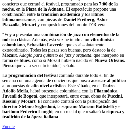
concierto que cerrará el festival, programado para las
7:00 de la
noche
, en la
Plaza de la Aduana
. El espectáculo propone una
combinación entre la
tradición académica
y los
ritmos
latinoamericanos
, con piezas de
Daniel Freiberg
,
Astor
Piazzolla
,
Mozart
y composiciones del propio D’Rivera.
“Voy a presentar una
combinación de jazz con elementos de la
música clásica
. Además, esta vez he traído a un
vibrafonista
colombiano
,
Sebastián Laverde
, que es absolutamente
extraordinario. Todas las piezas son buenas, pero destaco la de
Mozart
,
Adagio para quinteto de jazz y orquesta
, que interpreto en
forma de
blues
, como si Mozart hubiera nacido en
Nueva Orleans
.
Pienso que va a ser entretenido”, señaló.
La
programación del festival
continúa durante todo el fin de
semana con una agenda de conciertos que busca
acercar al público
a propuestas de
alto nivel artístico
. Este sábado, en el
Teatro
Adolfo Mejía
, habrá presencia colombiana con la
Filarmónica
Juvenil de Bogotá
, que interpretará, entre otras, obras de
Puccini
,
Rossini
y
Mozart
. El concierto contará con la participación del
director Stefano Seghedoni
, la
soprano Mariam Battistelli
y el
barítono Federico Longhi
, en un recital que resaltará la
riqueza y
tradición de la ópera italiana
.
Fuente