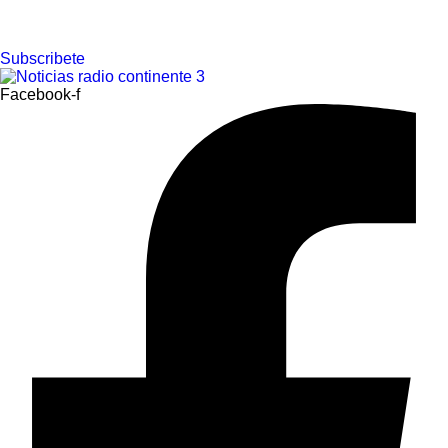
Ir
Subscribete
al
contenido
Facebook-f