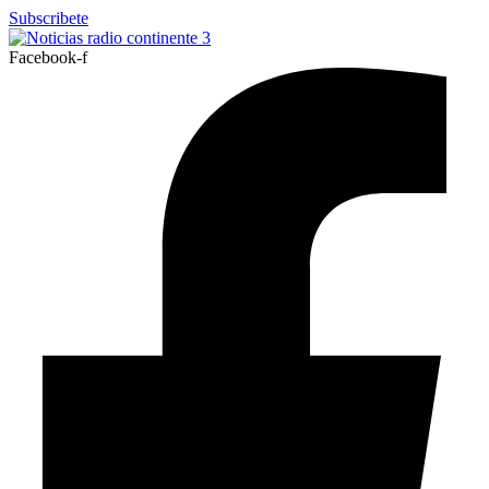
Ir
Subscribete
al
contenido
Facebook-f