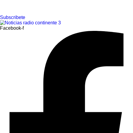
Ir
Subscribete
al
contenido
Facebook-f