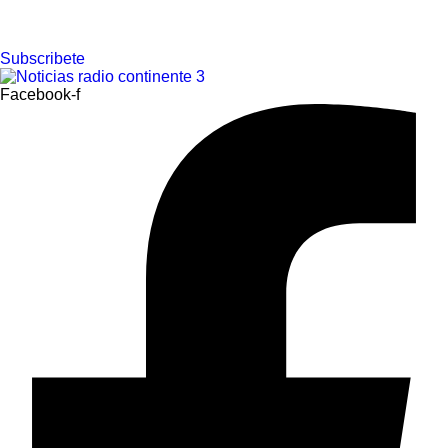
Ir
Subscribete
al
contenido
Facebook-f